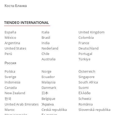
Коста-Бланка
TIENDEO INTERNATIONAL
España
Italia
United Kingdom
México
Brasil
Colombia
Argentina
India
France
United States
Nederland
Deutschland
Perú
Chile
Portugal
Australia
Türkiye
Россия
Polska
Norge
Österreich
Sverige
Ecuador
Singapore
Indonesia
Malaysia
South Africa
Canada
Danmark
Suomi
New Zealand
日本
Ελλάδα
한국
Belgique
Schweiz
United Arab Emirates
Україна
România
Maroc
Ceská republika
Slovenská republika