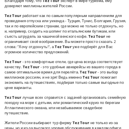
Благодаря тому, что
Tez Tour
эксперт в мире туризма, ему
доверяют миллионы жителей России.
Tez Tour
работает как по самым популярным направлениям для
проведения отпуска или уикенда - Турция, Тунис, Болгария, Грузия,
так и по европейским странам, где можно не только отдохнуть, но
и, например, сходить на шопинг по итальянским бутикам, или
съесть штрудель за чашечкой венского кофе.
Tez Tour
не
ограничивает своё воображение. Вы можете просто сказать 2
слова: "Хочу отдохнуть!", а
Tez Tour
уже подберёт для Вас
огромное количество предложений.
Tez Tour
- это комфортные отели, где цена всегда соответствует
качеству.
Tez Tour
- это удобные авиарейсы из вашего города в
самое оптимальное время для перелёта.
Tez Tour
- это выбор
миллионов россиян, и не зря! Ведь именно
Tez Tour
помогает
экономить на путешествиях, подбирая только самые выгодные по
цене варианты.
Tez Tour
лучше всех справится с задачей организовать семейную
поездку на море с детьми, или романтический круиз по берегам
Атлантического океана, или незабываемое свадебное
путешествие.
Жители России выбирают тур фирму
Tez Tour
не только из-за
цены, но и из-за высокого уровня обслуживания в каждом офисе