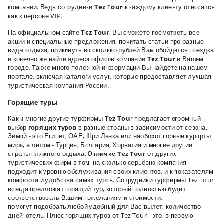
компании. Ведь сотрудники
Tez Tour
к каждому клиенту относятся
как к персоне VIP.
На официальном сайте
Tez Tour
, Вы сможете посмотреть все
акции и специальные предложения, почитать статьи про разные
виды отдыха, прикинуть во сколько рублей Вам обойдётся поездка
и конечно же найти адреса офисов компании
Tez Tour
в Вашем
городе. Также много полезной информации Вы найдёте на нашем
портале, включая каталоги услуг, которые предоставляет лучшая
туристическая компания России.
Горящие туры
Как и многие другие турфирмы
Tez Tour
предлагает огромный
выбор
горящих туров
в разные страны в зависимости от сезона.
Зимой - это Египет, ОАЕ, Шри Ланка или наоборот горные курорты
мира, а летом - Турция, Болгария, Хорватия и многие другие
страны пляжного отдыха.
Отличие Tez Tour
от других
туристических фирм в том, на сколько серьёзно компания
подходит к уровню обслуживания своих клиентов, и к показателям
комфорта и удобства самих туров. Сотрудники турфирмы Tez Tour
всегда предложат горящий тур, который полностью будет
соответствовать Вашим пожеланиям и стоимости,
помогут подобрать любой удобный для Вас вылет, количество
дней, отель. Плюс горящих туров от Tez Tour - это, в первую