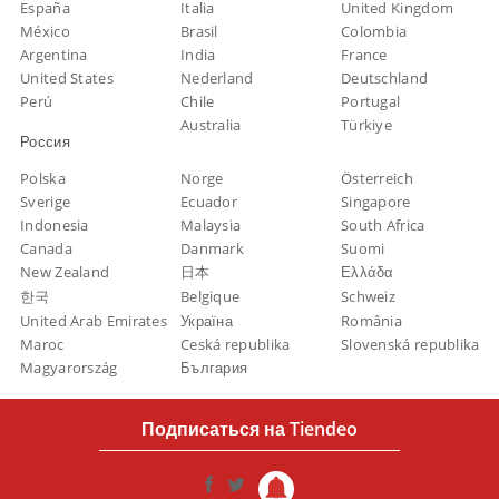
España
Italia
United Kingdom
México
Brasil
Colombia
Argentina
India
France
United States
Nederland
Deutschland
Perú
Chile
Portugal
Australia
Türkiye
Россия
Polska
Norge
Österreich
Sverige
Ecuador
Singapore
Indonesia
Malaysia
South Africa
Canada
Danmark
Suomi
New Zealand
日本
Ελλάδα
한국
Belgique
Schweiz
United Arab Emirates
Україна
România
Maroc
Ceská republika
Slovenská republika
Magyarország
България
Подписаться на Tiendeo