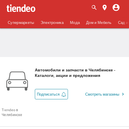
Супермаркеты
Электроника
Мода
Дом и Мебель
Сад и
Автомобили и запчасти в Челябинске -
Каталоги, акции и предложения
Подписаться
Смотреть магазины
Tiendeo в
Челябинске