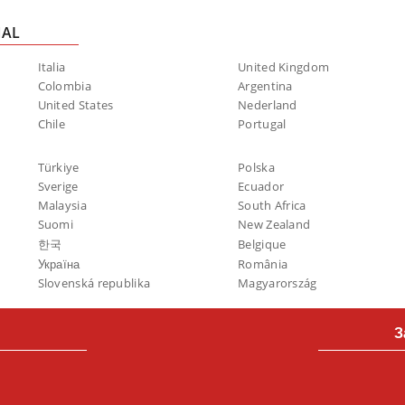
NAL
Italia
United Kingdom
Colombia
Argentina
United States
Nederland
Chile
Portugal
Türkiye
Polska
Sverige
Ecuador
Malaysia
South Africa
Suomi
New Zealand
한국
Belgique
Україна
România
Slovenská republika
Magyarország
З