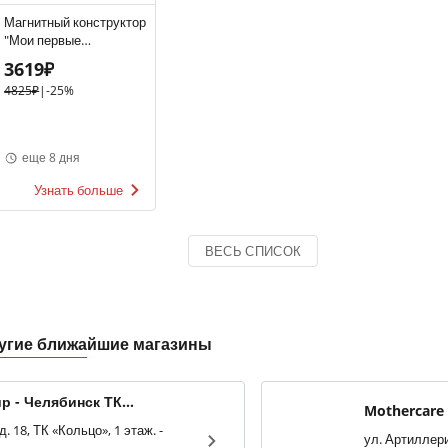
Магнитный конструктор
"Мои первые
акробаты", 10 деталей
3619₽
(арт. SMX 227)
4825₽
|
-25%
еще 8 дня
Узнать больше
ВЕСЬ СПИСОК
ругие ближайшие магазины
р - Челябинск ТК
Mothercare
д. 18, ТК «Кольцо», 1 этаж. -