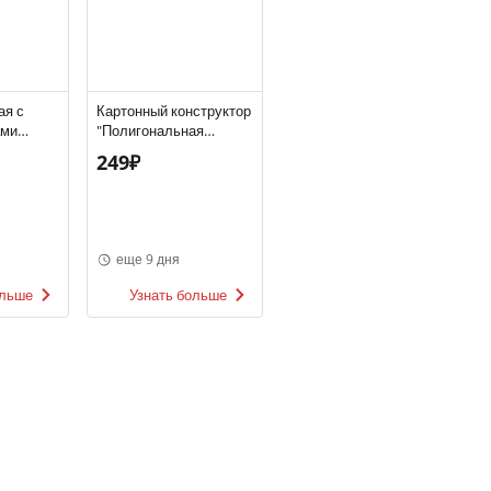
ая с
Картонный конструктор
ами
"Полигональная
лючения
фигура", в
249₽
ассортименте
еще 9 дня
ольше
Узнать больше