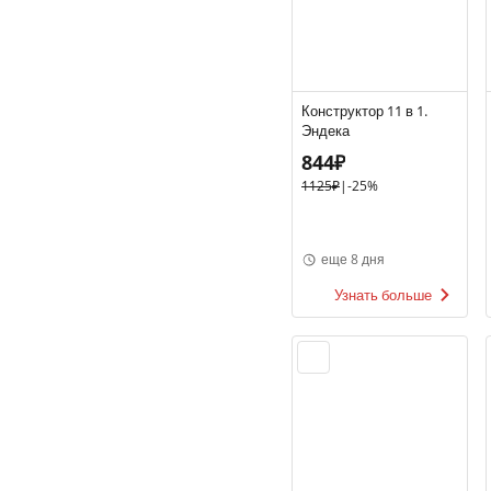
Конструктор 11 в 1.
Эндека
844₽
1125₽
|
-25%
еще 8 дня
Узнать больше