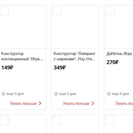
Конструктор
Конструктор "Лабиринт
ДаНетка. Игра
коллекционный "Игра в
с шариками", Play the
270₽
кальмара", в
Game, в ассортименте
149₽
349₽
ассортименте
еще 9 дня
еще 9 дня
еще 9 дня
Узнать больше
Узнать больше
Узнать б