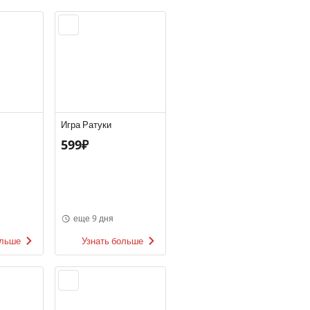
Игра Ратуки
599₽
еще 9 дня
ольше
Узнать больше