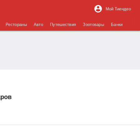
Мой Тиендео
Рестораны
Авто
Путешествия
Зоотовары
Банки
аров