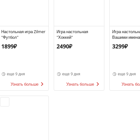
Настольная игра Zilmer
Игра настольная
Игра настольн
"Футбол"
"Хоккей"
Вашими имен
Садовые прик
1899₽
2490₽
3299₽
еще 9 дня
еще 9 дня
еще 9 дня
Узнать больше
Узнать больше
Узнать б