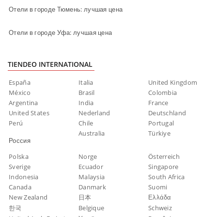
Отели в городе Тюмень: лучшая цена
Отели в городе Уфа: лучшая цена
TIENDEO INTERNATIONAL
España
Italia
United Kingdom
México
Brasil
Colombia
Argentina
India
France
United States
Nederland
Deutschland
Perú
Chile
Portugal
Australia
Türkiye
Россия
Polska
Norge
Österreich
Sverige
Ecuador
Singapore
Indonesia
Malaysia
South Africa
Canada
Danmark
Suomi
New Zealand
日本
Ελλάδα
한국
Belgique
Schweiz