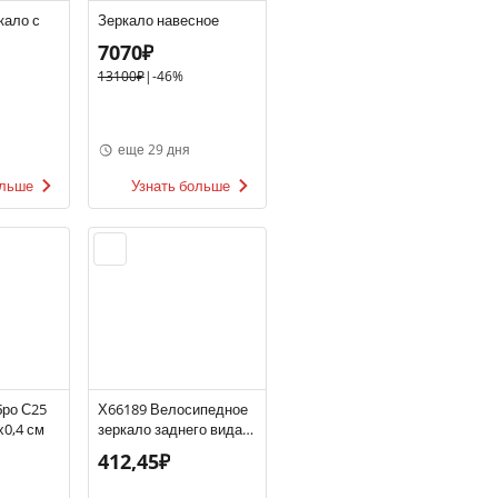
кало с
Зеркало навесное
7070₽
13100₽
|
-46%
еще 29 дня
ольше
Узнать больше
бро С25
Х66189 Велосипедное
х0,4 см
зеркало заднего вида
STG JY-5
412,45₽