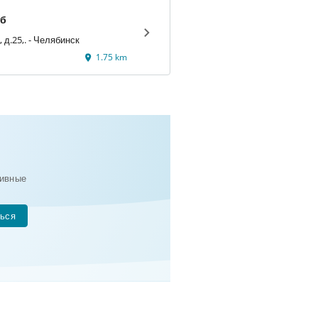
уб
ул.Цвиллинга, д.25,. - Челябинск
1.75 km
ивные
ься