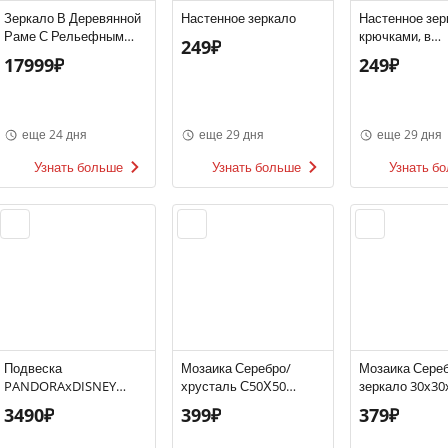
Зеркало В Деревянной
Настенное зеркало
Настенное зер
Раме С Рельефным
крючками, в
249₽
Узором
ассортименте
17999₽
249₽
еще 24 дня
еще 29 дня
еще 29 дня
Узнать больше
Узнать больше
Узнать б
Подвеска
Мозаика Серебро/
Мозаика Сере
PANDORAxDISNEY
хрусталь С50Х50
зеркало 30х30
«Волшебное зеркало
зеркало 30х30х0,4 см
3490₽
399₽
379₽
злой королевы»