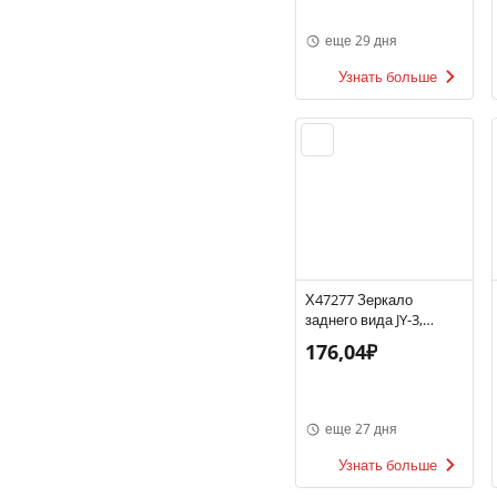
еще 29 дня
Узнать больше
Х47277 Зеркало
заднего вида JY-3,
подходит для левой
176,04₽
или правой. Стороны
еще 27 дня
Узнать больше