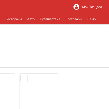
Мой Тиендео
я
Рестораны
Авто
Путешествия
Зоотовары
Банки