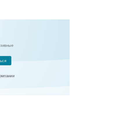
юзивные
ься
компании