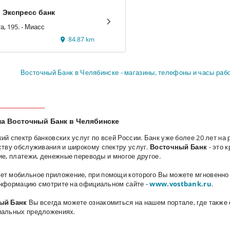
 Экспресс банк
улица 8 Марта, 195. - Миасс
84.87 km
Восточный Банк в Челябинске - магазины, телефоны и часы раб
на Восточный Банк в Челябинске
кий спектр банковских услуг по всей России.
Банк уже более 20 лет на 
ству обслуживания
и широкому спектру услуг.
Восточный Банк
-
это к
ие, платежи, денежные переводы и многое другое.
ет мобильное приложение, при помощи которого Вы можете мгновенн
информацию смотрите на официальном сайте -
www.vostbank.ru
.
ый Банк
Вы всегда можете ознакомиться на нашем портале, где также
иальных предложениях.