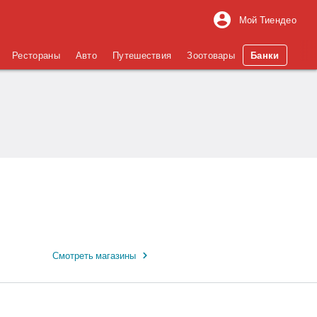
Мой Тиендео
Рестораны
Авто
Путешествия
Зоотовары
Банки
Смотреть магазины