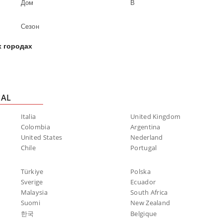
Дом
В
Сезон
х городах
NAL
Italia
United Kingdom
Colombia
Argentina
United States
Nederland
Chile
Portugal
Türkiye
Polska
Sverige
Ecuador
Malaysia
South Africa
Suomi
New Zealand
한국
Belgique