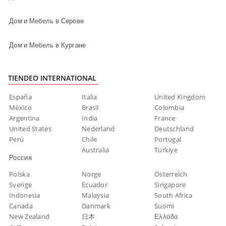
Дом и Мебель в Серове
Дом и Мебель в Кургане
TIENDEO INTERNATIONAL
España
Italia
United Kingdom
México
Brasil
Colombia
Argentina
India
France
United States
Nederland
Deutschland
Perú
Chile
Portugal
Australia
Türkiye
Россия
Polska
Norge
Österreich
Sverige
Ecuador
Singapore
Indonesia
Malaysia
South Africa
Canada
Danmark
Suomi
New Zealand
日本
Ελλάδα