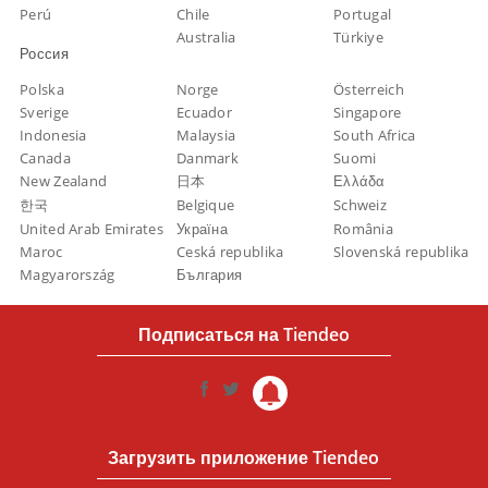
Perú
Chile
Portugal
Australia
Türkiye
Россия
Polska
Norge
Österreich
Sverige
Ecuador
Singapore
Indonesia
Malaysia
South Africa
Canada
Danmark
Suomi
New Zealand
日本
Ελλάδα
한국
Belgique
Schweiz
United Arab Emirates
Україна
România
Maroc
Ceská republika
Slovenská republika
Magyarország
България
Подписаться на Tiendeo
Загрузить приложение Tiendeo