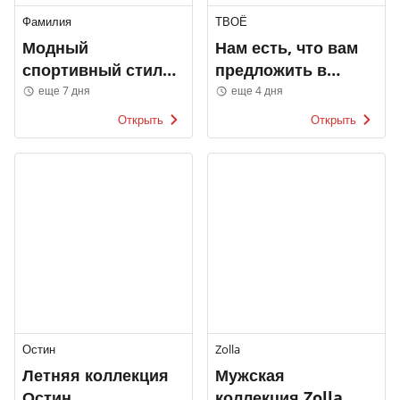
Фамилия
ТВОЁ
Модный
Нам есть, что вам
спортивный стиль
предложить в
Фамилия
ТВОЁ
еще 7 дня
еще 4 дня
Открыть
Открыть
Остин
Zolla
Летняя коллекция
Мужская
Остин
коллекция Zolla