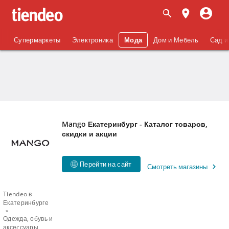
Супермаркеты
Электроника
Мода
Дом и Мебель
Сад и
Mango Екатеринбург - Каталог товаров,
скидки и акции
Перейти на сайт
Смотреть магазины
Tiendeo в
Екатеринбурге
Одежда, обувь и
аксеcсуары