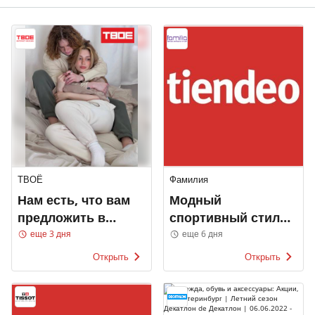
ТВОЁ
Фамилия
Нам есть, что вам
Модный
предложить в
спортивный стиль
ТВОЁ
Фамилия
еще 3 дня
еще 6 дня
Открыть
Открыть