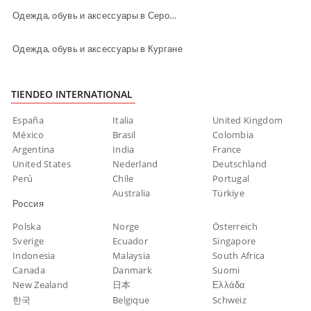
Одежда, обувь и аксеcсуары в Серове
Одежда, обувь и аксеcсуары в Кургане
TIENDEO INTERNATIONAL
España
Italia
United Kingdom
México
Brasil
Colombia
Argentina
India
France
United States
Nederland
Deutschland
Perú
Chile
Portugal
Australia
Türkiye
Россия
Polska
Norge
Österreich
Sverige
Ecuador
Singapore
Indonesia
Malaysia
South Africa
Canada
Danmark
Suomi
New Zealand
日本
Ελλάδα
한국
Belgique
Schweiz