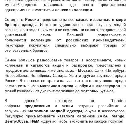
мультибрендовых магазинах, где часто представлены
одновременно и мужские, и
женские коллекции
.
Сегодня
в России
представлены все
самые известные в мире
бренды одежды
. И это не удивительно, ведь вкусы у людей
разные, и выглядеть хочется не похожим ни на кого, создавая свой
уникальный стиль. Большой популярностью
пользуются
коллекции от российских производителей
.
Некоторые покупатели специально выбирают товары от
отечественных брендов.
Самое большое разнообразие товаров в ассортименте, новых
коллекций и
каталогов акций и распродаж
, представлено в
городах-миллионниках и мегаполисах -
Москва
, Санкт-Петербург,
Новосибирск, Челябинск, Самара, Уфа и другие крупные города
России. В торговых центрах и на главных торговых улицах города
всегда есть выбор
магазинов одежды, обуви и аксессуаров
на
любой кошелёк - от дисконт-магазинов до люксовых бутиков.
В данной категории на Tiendeo
собраны
предложения
и
акции
ведущих российских и
зарубежных
магазинов модной одежды,
обуви и аксессуаров.
Регулярно просматривайте
каталоги
магазинов
ZARA, Mango,
ЦентрОбувь
,
H&M
и других, чтобы экономить на каждой покупке!