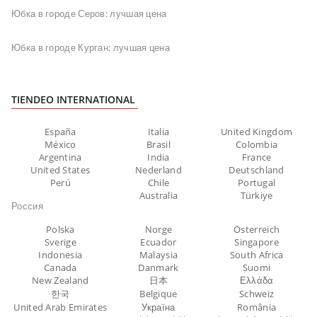
Юбка в городе Серов: лучшая цена
Юбка в городе Курган: лучшая цена
TIENDEO INTERNATIONAL
España
Italia
United Kingdom
México
Brasil
Colombia
Argentina
India
France
United States
Nederland
Deutschland
Perú
Chile
Portugal
Australia
Türkiye
Россия
Polska
Norge
Österreich
Sverige
Ecuador
Singapore
Indonesia
Malaysia
South Africa
Canada
Danmark
Suomi
New Zealand
日本
Ελλάδα
한국
Belgique
Schweiz
United Arab Emirates
Україна
România