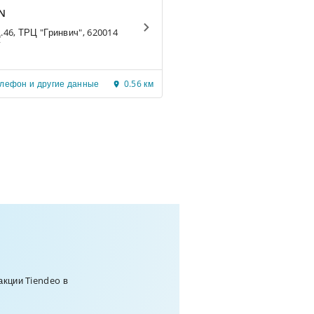
IN
д.46, ТРЦ "Гринвич", 620014
г
елефон и другие данные
0.56 км
акции Tiendeo в