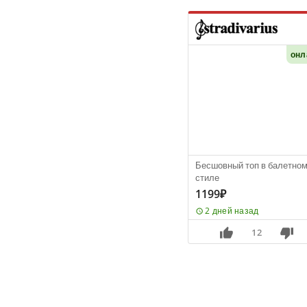
онл
Бесшовный топ в балетно
стиле
1199₽
2 дней назад
12