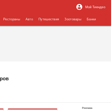
Мой Тиендео
Рестораны
Авто
Путешествия
Зоотовары
Банки
аров
Реклама