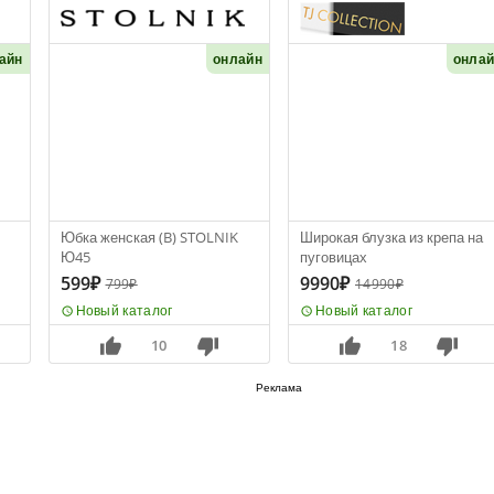
айн
онлайн
онла
Юбка женская (B) STOLNIK
Широкая блузка из крепа на
Ю45
пуговицах
599₽
9990₽
799₽
14990₽
Новый каталог
Новый каталог
10
18
Реклама