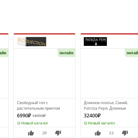
айн
онлайн
онла
Свободный топ с
Длинное платье, Синий,
растительным принтом
Patrizia Pepe, Длинные
6990₽
32400₽
14990₽
Новый каталог
Новый каталог
29
22