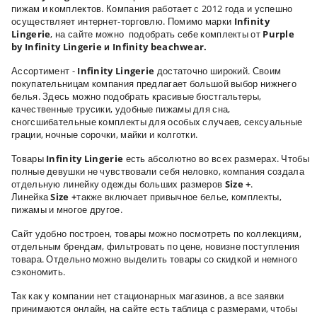
пижам и комплектов. Компания работает с 2012 года и успешно
осуществляет интернет-торговлю. Помимо марки
Infinity
Lingerie
, на сайте можно подобрать себе комплекты от
Purple
by Infinity Lingerie и Infinity beachwear.
Ассортимент -
Infinity Lingerie
достаточно широкий. Своим
покупательницам компания предлагает большой выбор нижнего
белья. Здесь можно подобрать красивые бюстгальтеры,
качественные трусики, удобные пижамы для сна,
сногсшибательные комплекты для особых случаев, сексуальные
грации, ночные сорочки, майки и колготки.
Товары
Infinity Lingerie
есть абсолютно во всех размерах. Чтобы
полные девушки не чувствовали себя неловко, компания создала
отдельную линейку одежды больших размеров
Size +
.
Линейка
Size +
также включает привычное белье, комплекты,
пижамы и многое другое.
Сайт удобно построен, товары можно посмотреть по коллекциям,
отдельным брендам, фильтровать по цене, новизне поступления
товара. Отдельно можно выделить товары со скидкой и немного
сэкономить.
Так как у компании нет стационарных магазинов, а все заявки
принимаются онлайн, на сайте есть таблица с размерами, чтобы