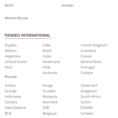
ROXY
Armani
Minnie Mouse
TIENDEO INTERNATIONAL
España
Italia
United Kingdom
México
Brasil
Colombia
Argentina
India
France
United States
Nederland
Deutschland
Perú
Chile
Portugal
Australia
Türkiye
Россия
Polska
Norge
Österreich
Sverige
Ecuador
Singapore
Indonesia
Malaysia
South Africa
Canada
Danmark
Suomi
New Zealand
日本
Ελλάδα
한국
Belgique
Schweiz