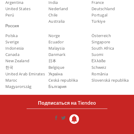
Argentina
India
France
United States
Nederland
Deutschland
Perú
Chile
Portugal
Australia
Türkiye
Россия
Polska
Norge
Österreich
Sverige
Ecuador
Singapore
Indonesia
Malaysia
South Africa
Canada
Danmark
Suomi
New Zealand
日本
Ελλάδα
한국
Belgique
Schweiz
United Arab Emirates
Україна
România
Maroc
Ceská republika
Slovenská republika
Magyarország
България
Подписаться на Tiendeo