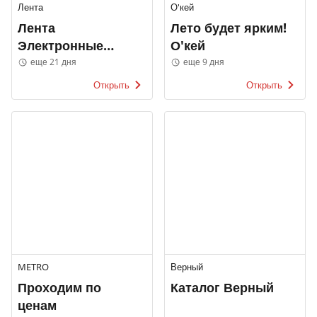
Лента
О'кей
Лента
Лето будет ярким!
Электронные
О'кей
каталоги
еще 21 дня
еще 9 дня
Открыть
Открыть
METRO
Верный
Проходим по
Каталог Верный
ценам