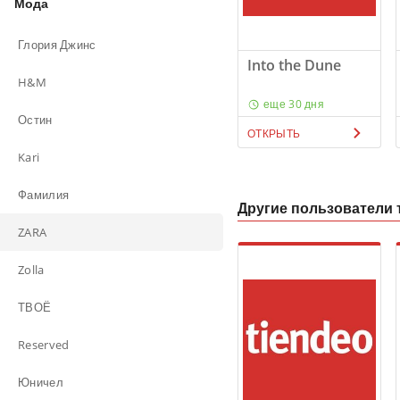
Мода
Глория Джинс
Into the Dune
H&M
еще 30 дня
Остин
ОТКРЫТЬ
Kari
Фамилия
Другие пользователи 
ZARA
Zolla
ТВОЁ
Reserved
Юничел