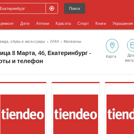
Поиск
 ремонт
Дети
Аптеки
Красота
Спорт
Книги
Украшения
ежда, обувь и аксеcсуары
ZARA
Магазины
ица 8 Марта, 46, Екатеринбург -
Дру
Карта
боты и телефон
мага