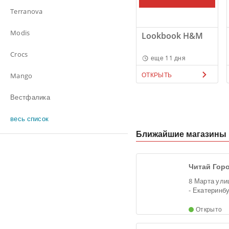
Terranova
Modis
Lookbook H&M
Crocs
еще 11 дня
ОТКРЫТЬ
Mango
Вестфалика
весь список
Ближайшие магазины
Читай Горо
Геологиче
8 Марта улиц
- Екатеринб
Открыто