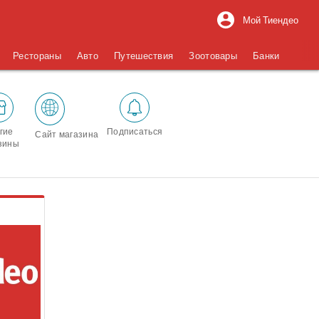
Мой Тиендео
Рестораны
Авто
Путешествия
Зоотовары
Банки
гие
Подписаться
Сайт магазина
зины