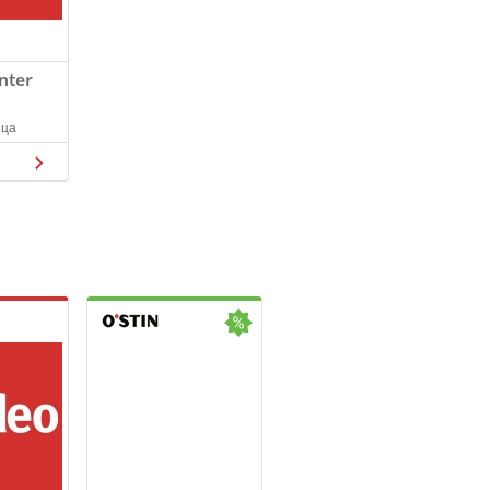
nter
яца