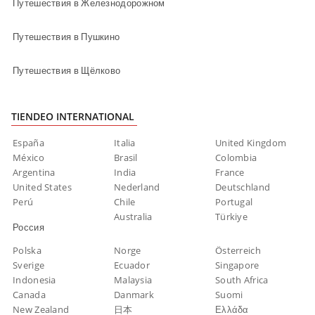
Путешествия в Железнодорожном
Путешествия в Пушкино
Путешествия в Щёлково
TIENDEO INTERNATIONAL
España
Italia
United Kingdom
México
Brasil
Colombia
Argentina
India
France
United States
Nederland
Deutschland
Perú
Chile
Portugal
Australia
Türkiye
Россия
Polska
Norge
Österreich
Sverige
Ecuador
Singapore
Indonesia
Malaysia
South Africa
Canada
Danmark
Suomi
New Zealand
日本
Ελλάδα