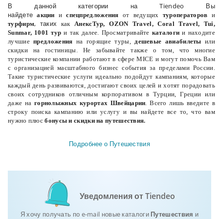
В данной категории на Tiendeo Вы
найдете
акции
и
спецпредложения
от
ведущих
туроператоров
и
, таких
турфирм
как
АнексТур, OZON Travel, Coral Travel, Tui,
Sunmar, 1001 тур
и так далее. Просматривайте
каталоги
и находите
лучшие
предложения
на горящие туры
,
дешевые авиабилеты
или
скидки на гостиницы
. Не забывайте также о том, что многие
туристические компании работают в сфере MICE и могут помочь Вам
с организацией масштабного бизнес события за пределами России.
Такие туристические услуги идеально подойдут кампаниям, которые
каждый день развиваются, достигают своих целей и хотят порадовать
своих сотрудников отличным
корпоративом в Турции, Греции
или
даже на
горнолыжных курортах Швейцарии
. Всего лишь введите в
строку поиска кампанию или услугу и вы найдете все то, что вам
нужно плюс
бонусы и скидки на путешествия.
Подробнее о Путешествия
Уведомления от Tiendeo
Я хочу получать по e-mail новые каталоги
Путешествия
и