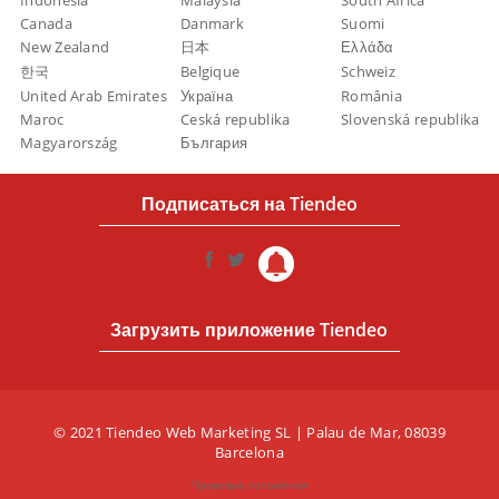
Indonesia
Malaysia
South Africa
Canada
Danmark
Suomi
New Zealand
日本
Ελλάδα
한국
Belgique
Schweiz
United Arab Emirates
Україна
România
Maroc
Ceská republika
Slovenská republika
Magyarország
България
Подписаться на Tiendeo
Загрузить приложение Tiendeo
© 2021 Tiendeo Web Marketing SL | Palau de Mar, 08039
Barcelona
Правовые положения