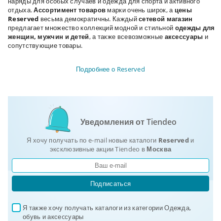
наряды для особых случаев и одежда для спорта и активного
отдыха.
Ассортимент товаров
марки очень широк, а
цены
Reserved
весьма демократичны. Каждый
сетевой магазин
предлагает множество коллекций модной и стильной
одежды для
женщин, мужчин и детей
, а также всевозможные
аксессуары
и
сопутствующие товары.
Подробнее о Reserved
Уведомления от Tiendeo
Я хочу получать по e-mail новые каталоги
Reserved
и
эксклюзивные акции Tiendeo в
Москва
Подписаться
Я также хочу получать каталоги из категории Одежда, 
✓
обувь и аксеcсуары