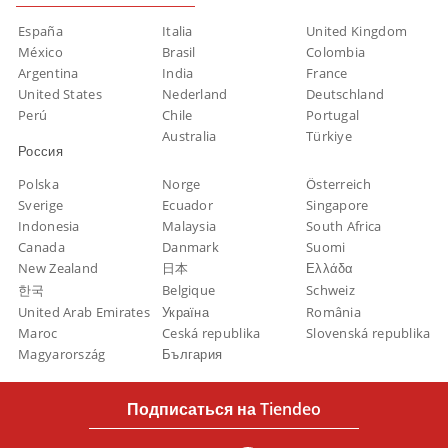
España
Italia
United Kingdom
México
Brasil
Colombia
Argentina
India
France
United States
Nederland
Deutschland
Perú
Chile
Portugal
Australia
Türkiye
Россия
Polska
Norge
Österreich
Sverige
Ecuador
Singapore
Indonesia
Malaysia
South Africa
Canada
Danmark
Suomi
New Zealand
日本
Ελλάδα
한국
Belgique
Schweiz
United Arab Emirates
Україна
România
Maroc
Ceská republika
Slovenská republika
Magyarország
България
Подписаться на Tiendeo