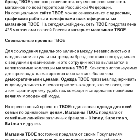
бренд ТВОЕ
успешно развивается, неуклонно расширяя сеть
магазинов по всей территории Российской Федерации.
На официальном
сайте ТВОЕ
можно ознакомиться
с адресами,
графиками работы и телефонами всех официальных
магазинов ТВОЕ
. На сегодняшний день, сеть
ТВОЕ
представлена
435 магазинами по всей России и
интернет магазином ТВОЕ
.
Специальные проекты ТВОЕ
Для соблюдения идеального баланса между независимостью и
следованием актуальным трендам бренд постоянно сотрудничает
с ведущими дизайнерами, и это сотрудничество выливается в
неповторимые коллекции
магазина ТВОЕ
. Качество используемых
для производства материалов сочетается с более чем
демократичными ценами.
Одежда ТВОЕ
призвана подчеркивать
индивидуальность и неповторимость каждого, кто ее носит, при
этом гарантируя ему удобство, комфорт и следование новейшим
веяниям молодежной моды.
Интересен новый проект от
ТВОЕ
: одинаковая
одежда для всей
семьи
по одинаковым
ценам.
Магазины ТВОЕ
предлагают
семейные линейки
различных брендов –
Disney
,
Superman
,
Batman
и другие.
Магазина ТВОЕ
постоянно предлагают своим Покупателям
участвовать в
специальных предложениях
и приобретать