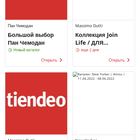
Пан Чемодан
Massimo Dutti
Большой выбор
Коллекция Join
Пан Чемодан
Life / ДЛЯ
МУЖЧИН
Новый каталог
еще 2 дня
Открыть
Открыть