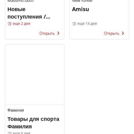
Massimo Dutti
New Yorker
Новые
Amisu
поступления /
МУЖЧИНЫ
еще 2 дня
еще 14 дня
Открыть
Открыть
Фамилия
Товары для спорта
Фамилия
еще 6 дня