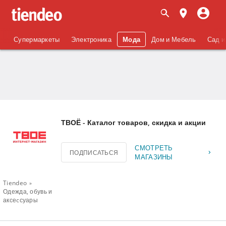
Супермаркеты
Электроника
Мода
Дом и Мебель
Сад и
ТВОЁ - Каталог товаров, скидка и акции
СМОТРЕТЬ
ПОДПИСАТЬСЯ
МАГАЗИНЫ
Tiendeo
Одежда, обувь и
аксеcсуары