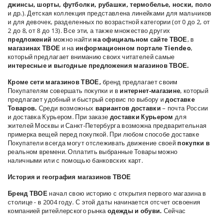
джинсы, шорты, футболки, рубашки, термобелье, носки, поло
и др.). Детская коллекция представлена линейками для мальчиков
и для девочек, разделенных по возрастной категории (от 0 до 2, от
2 до 8, от 8 до 13). Все эти, а также множество других
предложений
можно найти
на официальном сайте ТВОЕ
, в
магазинах ТВОЕ
и на
информационном портале Tiendeo
,
который предлагает вниманию своих читателей самые
интересные и выгодные предложения магазинов ТВОЕ.
Кроме сети магазинов ТВОЕ,
бренд предлагает своим
Покупателям совершать покупки и в
интернет-магазине
, который
предлагает удобный и быстрый сервис по выбору и
доставке
Товаров.
Среди возможных
вариантов доставки
– почта России
и доставка Курьером. При заказе
доставки Курьером
для
жителей Москвы и Санкт-Петербурга возможна предварительная
примерка вещей перед покупкой. При любом способе доставке
Покупатели всегда могут отслеживать движение своей
покупки в
реальном времени. Оплатить выбранные Товары можно
наличными или с помощью банковских карт.
История и география магазинов ТВОЕ
Бренд ТВОЕ
начал свою историю с открытия первого магазина в
столице - в 2004 году. С этой даты начинается отсчет освоения
компанией ритейлерского рынка
одежды и обуви.
Сейчас