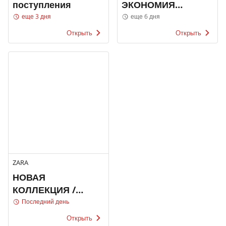
поступления
ЭКОНОМИЯ
Tupperware
еще 3 дня
еще 6 дня
Открыть
Открыть
ZARA
НОВАЯ
КОЛЛЕКЦИЯ /
ЖЕНЩИНЫ
Последний день
Открыть