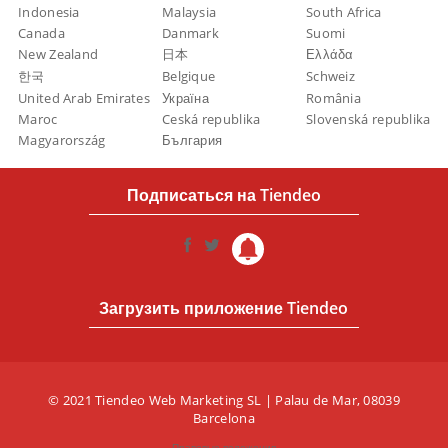
Indonesia
Malaysia
South Africa
Canada
Danmark
Suomi
New Zealand
日本
Ελλάδα
한국
Belgique
Schweiz
United Arab Emirates
Україна
România
Maroc
Ceská republika
Slovenská republika
Magyarország
България
Подписаться на Tiendeo
Загрузить приложение Tiendeo
© 2021 Tiendeo Web Marketing SL | Palau de Mar, 08039
Barcelona
Правовые положения