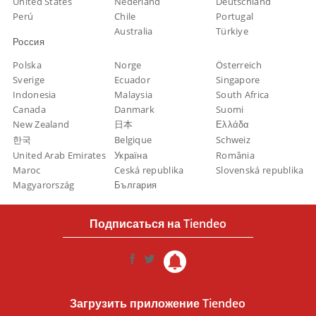
United States
Nederland
Deutschland
Perú
Chile
Portugal
Australia
Türkiye
Россия
Polska
Norge
Österreich
Sverige
Ecuador
Singapore
Indonesia
Malaysia
South Africa
Canada
Danmark
Suomi
New Zealand
日本
Ελλάδα
한국
Belgique
Schweiz
United Arab Emirates
Україна
România
Maroc
Ceská republika
Slovenská republika
Magyarország
България
Подписаться на Tiendeo
Загрузить приложение Tiendeo