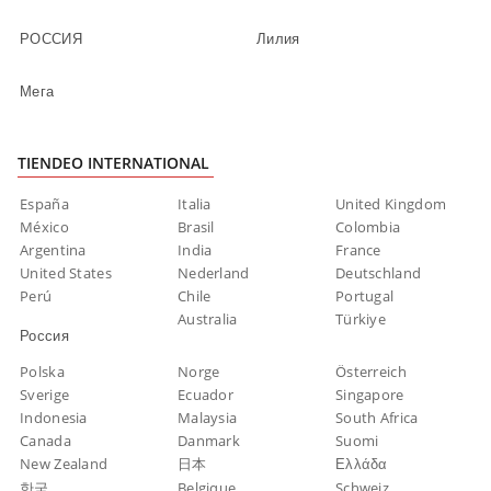
РОССИЯ
Лилия
Мега
TIENDEO INTERNATIONAL
España
Italia
United Kingdom
México
Brasil
Colombia
Argentina
India
France
United States
Nederland
Deutschland
Perú
Chile
Portugal
Australia
Türkiye
Россия
Polska
Norge
Österreich
Sverige
Ecuador
Singapore
Indonesia
Malaysia
South Africa
Canada
Danmark
Suomi
New Zealand
日本
Ελλάδα
한국
Belgique
Schweiz