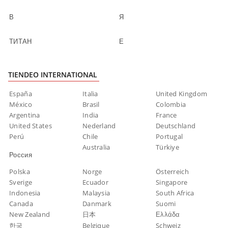
В
Я
ТИТАН
Е
TIENDEO INTERNATIONAL
España
Italia
United Kingdom
México
Brasil
Colombia
Argentina
India
France
United States
Nederland
Deutschland
Perú
Chile
Portugal
Australia
Türkiye
Россия
Polska
Norge
Österreich
Sverige
Ecuador
Singapore
Indonesia
Malaysia
South Africa
Canada
Danmark
Suomi
New Zealand
日本
Ελλάδα
한국
Belgique
Schweiz