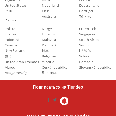
Argentina
India
France
United States
Nederland
Deutschland
Perú
Chile
Portugal
Australia
Türkiye
Россия
Polska
Norge
Österreich
Sverige
Ecuador
Singapore
Indonesia
Malaysia
South Africa
Canada
Danmark
Suomi
New Zealand
日本
Ελλάδα
한국
Belgique
Schweiz
United Arab Emirates
Україна
România
Maroc
Ceská republika
Slovenská republika
Magyarország
България
Подписаться на Tiendeo