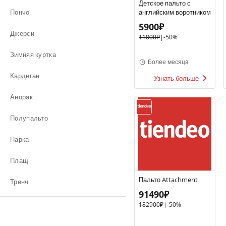
Детское пальто с
Пончо
английским воротником
5900₽
Джерси
11800₽
|
-
50%
Зимняя куртка
Более месяца
Кардиган
Узнать больше
Анорак
Полупальто
Парка
Плащ
Пальто Attachment
Тренч
91490₽
182900₽
|
-
50%