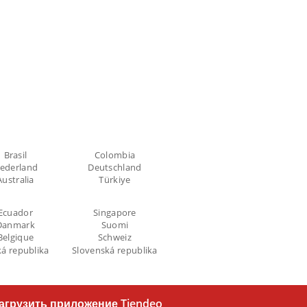
Brasil
Colombia
ederland
Deutschland
Australia
Türkiye
Ecuador
Singapore
Danmark
Suomi
Belgique
Schweiz
á republika
Slovenská republika
агрузить приложение Tiendeo