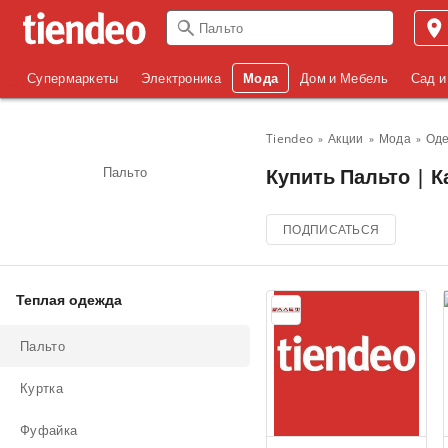
Супермаркеты
Электроника
Мода
Дом и Мебель
Сад и
Tiendeo
Акции
Мода
Од
Пальто
Купить Пальто | К
ПОДПИСАТЬСЯ
Теплая одежда
Пальто
Куртка
Фуфайка