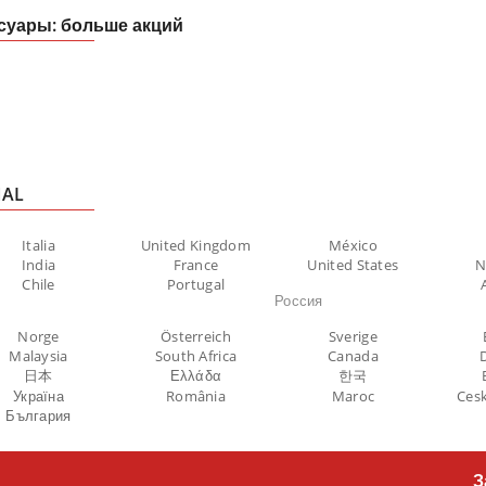
cсуары: больше акций
NAL
Italia
United Kingdom
México
India
France
United States
N
Chile
Portugal
Россия
Norge
Österreich
Sverige
Malaysia
South Africa
Canada
日本
Ελλάδα
한국
Україна
România
Maroc
Cesk
България
З