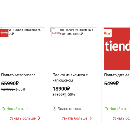
Пальто Attachment
Пальто из экомеха с
Пальто для де
капюшоном
65990₽
5499₽
18900₽
131900₽
|
-
50%
37800₽
|
-
50%
Новый каталог
Более месяца
Новый катал
Узнать больше
Узнать больше
Узнать б