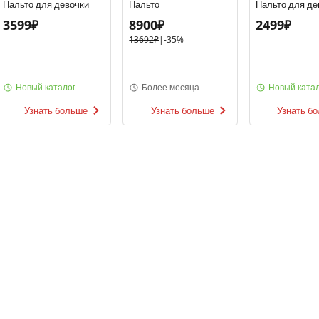
Пальто для девочки
Пальто
Пальто для де
3599₽
8900₽
2499₽
13692₽
|
-
35%
Новый каталог
Более месяца
Новый катал
Узнать больше
Узнать больше
Узнать б