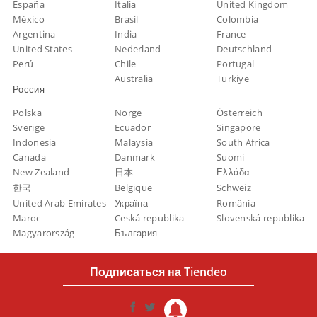
España
Italia
United Kingdom
México
Brasil
Colombia
Argentina
India
France
United States
Nederland
Deutschland
Perú
Chile
Portugal
Australia
Türkiye
Россия
Polska
Norge
Österreich
Sverige
Ecuador
Singapore
Indonesia
Malaysia
South Africa
Canada
Danmark
Suomi
New Zealand
日本
Ελλάδα
한국
Belgique
Schweiz
United Arab Emirates
Україна
România
Maroc
Ceská republika
Slovenská republika
Magyarország
България
Подписаться на Tiendeo