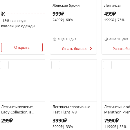
Женские брюки
Леггинсы
999₽
499₽
2499₽
|
-60%
1999₽
|
-75%
-15% на новую
коллекцию одежды
еще 10 дня
еще 10 дня
Открыть
Узнать больше
Узнать б
Леггинсы женские,
Леггинсы спортивные
Леггинсы Lon
Lady Collection, в
Fast Flight 7/8
Marathon Pre
ассортименте
Printed Impac
299₽
3990₽
7990₽
5990₽
|
-33%
11990₽
|
-33%