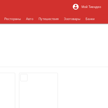
Мой Тиендео
Рестораны
Авто
Путешествия
Зоотовары
Банки