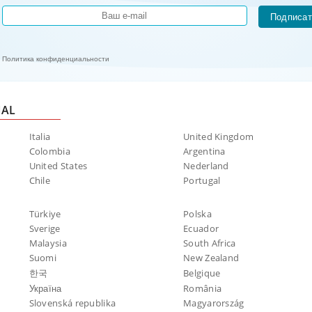
Подписат
Политика конфиденциальности
NAL
Italia
United Kingdom
Colombia
Argentina
United States
Nederland
Chile
Portugal
Türkiye
Polska
Sverige
Ecuador
Malaysia
South Africa
Suomi
New Zealand
한국
Belgique
Україна
România
Slovenská republika
Magyarország