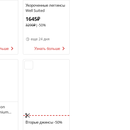
Укороченные леггинсы
Well Suited
1645₽
3290₽
|
-50%
еще 24 дня
ольше
Узнать больше
don
mium
t Run
Вторые джинсы -50%