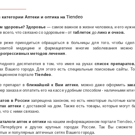
 категории Аптеки и оптика на Tiendeo
ем здоровье? Здоровье
— самое важное в жизни человека, и его нужн
е всего, что связано со здоровьем
-
от
таблеток
до
линз и очков.
се реже приходиться обращаться в больницы для того, чтобы сдел
развитой медицине и фармацевтике многие заболевания можн
прогрессивных методов лечения
.
леднего десятилетия в том, что имея на руках
список препаратов
ах Вашего города. Для этого есть специальные поисковые сайты. 
ационном портале
Tiendeo
.
е препарат в
ближайшей к Вам аптеке
, можно даже оформить
зак
ер заказа и оплатить его на кассе удобным способом - наличными или 
атов в России
запрещена законом, но есть некоторые льготные кате
тах аптеки
с доставкой на дом. Также есть товары, которые могут б
, что с ними связано.
аталоги аптек и оптики
на нашем информационном портале Tiendeo, ч
-Петербурге и других крупных городах России. Так Вы сможете
тых и популярных аптечных сетях Вашего города.