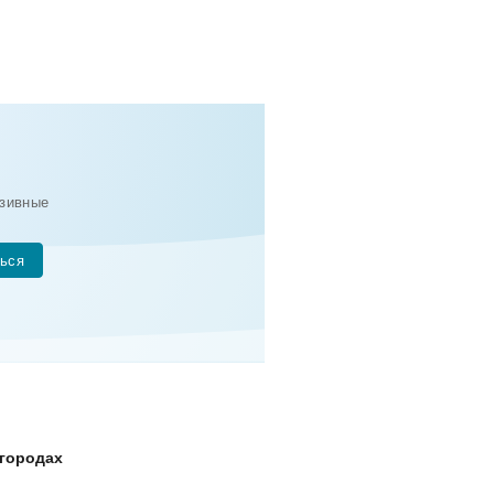
зивные
ься
 городах