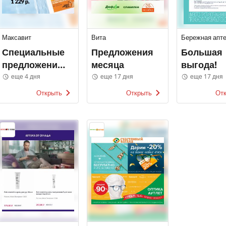
Максавит
Вита
Бережная апте
Специальные
Предложения
Большая
предложения
месяца
выгода!
на любимые
еще 4 дня
еще 17 дня
еще 17 дня
продукты по
Открыть
Открыть
От
уходу за кожей