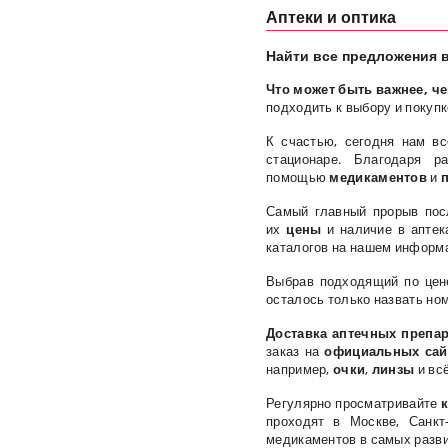
Аптеки и оптика
Найти все предложения в
Что может быть важнее, ч
подходить к выбору и покупк
К счастью, сегодня нам в
стационаре. Благодаря 
помощью
медикаментов
и
Самый главный прорыв пос
их
цены
и наличие в аптек
каталогов на нашем информ
Выбрав подходящий по цен
осталось только назвать ном
Доставка аптечных препар
заказ на
официальных сай
например,
очки
,
линзы
и всё
Регулярно просматривайте
к
проходят в Москве, Санкт
медикаментов в самых разви