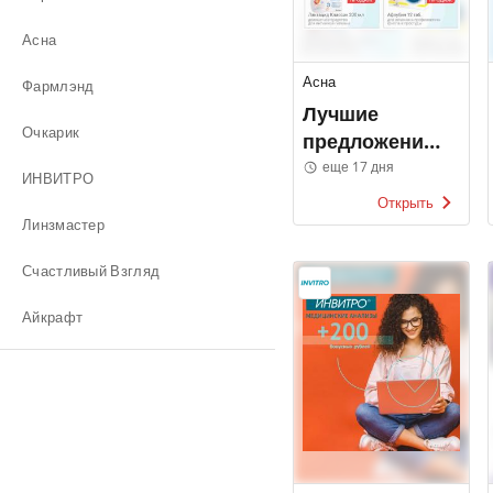
Асна
Асна
Фармлэнд
Лучшие
Очкарик
предложения
месяца
еще 17 дня
ИНВИТРО
Открыть
Линзмастер
Счастливый Взгляд
Айкрафт