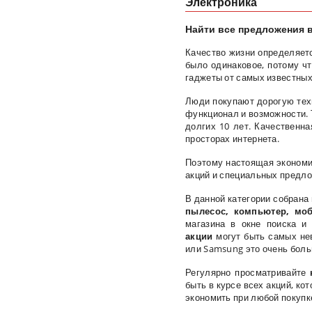
Электроника
Найти все предложения в
Качество жизни определяетс
было одинаковое, потому чт
гаджеты от самых известных 
Люди покупают дорогую техн
функционал и возможности. Т
долгих 10 лет. Качественна
просторах интернета.
Поэтому настоящая экономия
акций и специальных предл
В данной категории собрана
пылесос, компьютер, мо
магазина в окне поиска 
акции
могут быть самых нев
или Samsung это очень боль
Регулярно просматривайте
быть в курсе всех акций, ко
экономить при любой покупк