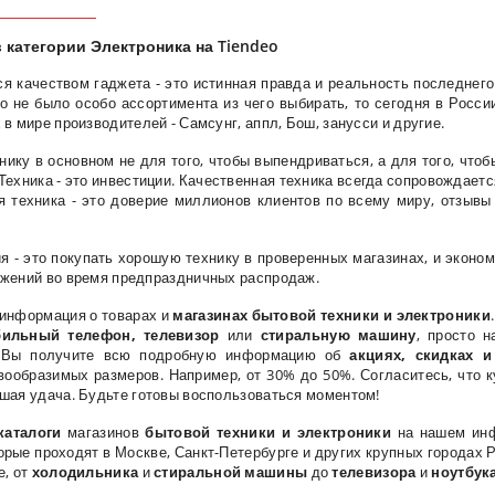
 категории Электроника на Tiendeo
я качеством гаджета - это истинная правда и реальность последнего
о не было особо ассортимента из чего выбирать, то сегодня в Росси
в мире производителей - Самсунг, аппл, Бош, занусси и другие.
ику в основном не для того, чтобы выпендриваться, а для того, что
ехника - это инвестиции. Качественная техника всегда сопровождается 
я техника - это доверие миллионов клиентов по всему миру, отзывы
 - это покупать хорошую технику в проверенных магазинах, и эконом
ожений во время предпраздничных распродаж.
 информация о товарах и
магазинах бытовой техники и электроники
бильный телефон, телевизор
или
стиральную машину
, просто 
и Вы получите всю подробную информацию об
акциях, скидках 
ообразимых размеров. Например, от 30% до 50%. Согласитесь, что 
шая удача. Будьте готовы воспользоваться моментом!
каталоги
магазинов
бытовой техники и электроники
на нашем инф
торые проходят в Москве, Санкт-Петербурге и других крупных городах 
е, от
холодильника
и
стиральной машины
до
телевизора
и
ноутбук