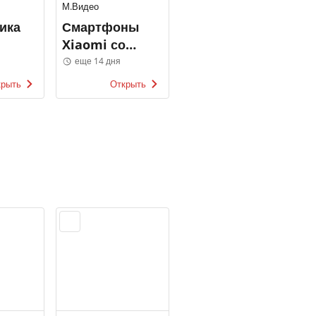
М.Видео
ника
Смартфоны
Xiaomi со
скидкой
еще 14 дня
крыть
Открыть