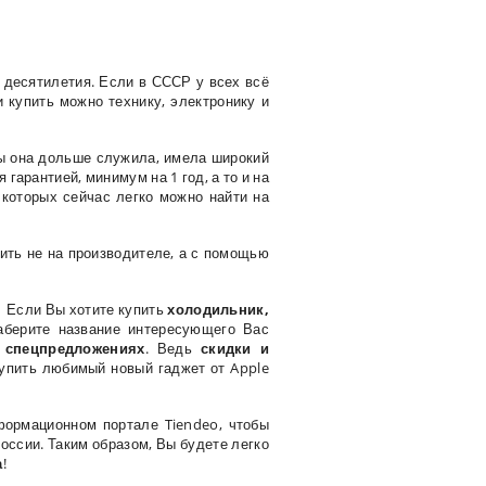
 десятилетия. Если в СССР у всех всё
и купить можно технику, электронику и
бы она дольше служила, имела широкий
гарантией, минимум на 1 год, а то и на
 которых сейчас легко можно найти на
ить не на производителе, а с помощью
. Если Вы хотите купить
холодильник,
наберите название интересующего Вас
и спецпредложениях
. Ведь
скидки и
купить любимый новый гаджет от Apple
ормационном портале Tiendeo, чтобы
России. Таким образом, Вы будете легко
а
!