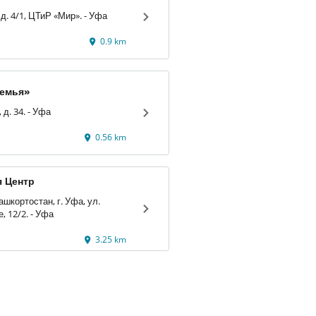
Пр-т Октября, д. 4/1, ЦТиР «Мир». - Уфа
0.9 km
Семья»
пр-кт Октября, д. 34. - Уфа
0.56 km
 Центр
шкортостан, г. Уфа, ул.
Рихарда Зорге, 12/2. - Уфа
3.25 km