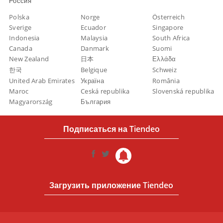
Россия
Polska
Norge
Österreich
Sverige
Ecuador
Singapore
Indonesia
Malaysia
South Africa
Canada
Danmark
Suomi
New Zealand
日本
Ελλάδα
한국
Belgique
Schweiz
United Arab Emirates
Україна
România
Maroc
Ceská republika
Slovenská republika
Magyarország
България
Подписаться на Tiendeo
Загрузить приложение Tiendeo