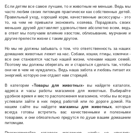
Если детям все самое лучшее, то и животным не меньше. Ведь мы
часто любим своих питомцев практически как собственных детей.
Правильный уход, хороший корм, качественные аксессуары - это
то, на чем не привыкли экономить хозяева. Порадовать своих
меньших друзей доставляет удовольствие абсолютно всем, ведь
в ответ мы получаем влияние хвостом, облизывание, мурчание и
другие прелести жизни с таким другом.
Но мы не должны забывать о том, что ответственность за наших
домашних животных лежит на нас. Собаки, кошки, птицы, хомячки -
все они становятся частью нашей жизни, членами наших семей.
Поэтому мы должны оберегать их и стараться сделать так, чтобы
они ни в чем не нуждались. Ведь наша забота и любовь питает их
энергией, которую они отдают нам сторицей.
В категории «
Товары для животных
» вы найдете каталоги,
адреса и часы работы магазинов для животных. Выбирайте
удобное время и место расположения магазинов, чтобы вы всегда
успевали зайти в них перед работой или по дороге домой. На
нашем сайте вы найдете
магазины для животных
, которые
всегда готовы встретить вас качественными и полезными
товарами, и они обязательно придутся по душе вашим домашним
питомцам.
Просматривайте каталоги магазинов, чтобы не упустить